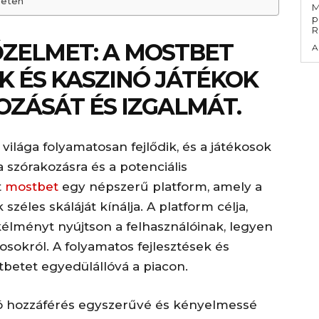
beten
M
p
R
ŐZELMET: A MOSTBET
A
K ÉS KASZINÓ JÁTÉKOK
ZÁSÁT ÉS IZGALMÁT.
ilága folyamatosan fejlődik, és a játékosok
szórakozásra és a potenciális
t
mostbet
egy népszerű platform, amely a
zéles skáláját kínálja. A platform célja,
élményt nyújtson a felhasználóinak, legyen
osokról. A folyamatos fejlesztések és
betet egyedülállóvá a piacon.
ló hozzáférés egyszerűvé és kényelmessé