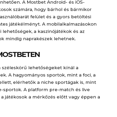
nhetően. A Mostbet Android- és iOS-
ékosok számára, hogy bárhol és bármikor
asználóbarát felület és a gyors betöltési
tes játékélményt. A mobilalkalmazásokon
i lehetőségek, a kaszinójátékok és az
osok mindig naprakészek lehetnek.
MOSTBETEN
 széleskörű lehetőségeket kínál a
k. A hagyományos sportok, mint a foci, a
llett, elérhetők a niche sportágak is, mint
e-sportok. A platform pre-match és live
gy a játékosok a mérkőzés előtt vagy éppen a