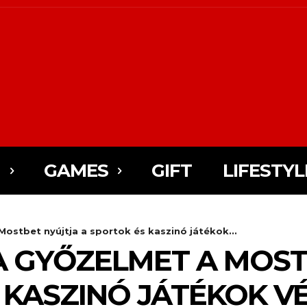
N
GAMES
GIFT
LIFESTYL
ostbet nyújtja a sportok és kaszinó játékok...
A GYŐZELMET A MOST
 KASZINÓ JÁTÉKOK V