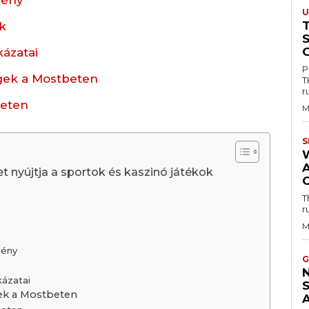
mény
U
k
kázatai
P
égek a Mostbeten
T
r
beten
M
S
 nyújtja a sportok és kaszinó játékok
.
T
r
M
mény
G
kázatai
gek a Mostbeten